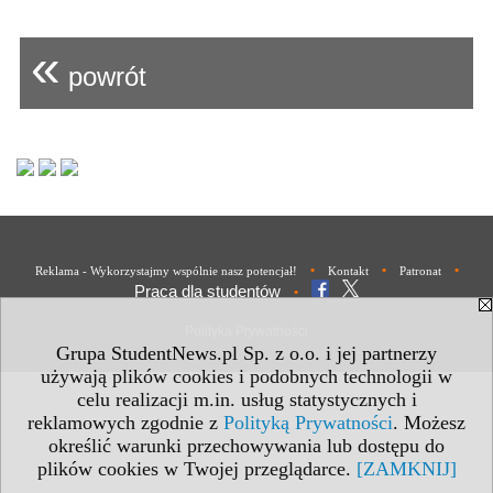
«
powrót
•
•
•
Reklama - Wykorzystajmy wspólnie nasz potencjał!
Kontakt
Patronat
Praca dla studentów
•
Polityka Prywatności
Grupa StudentNews.pl Sp. z o.o. i jej partnerzy
używają plików cookies i podobnych technologii w
celu realizacji m.in. usług statystycznych i
reklamowych zgodnie z
Polityką Prywatności
. Możesz
określić warunki przechowywania lub dostępu do
plików cookies w Twojej przeglądarce.
[ZAMKNIJ]