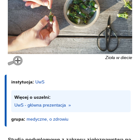
Zioła w diecie
instytucja:
UwS
Więcej o uczelni:
UwS - główna prezentacja  »
grupa:
medyczne, o zdrowiu
Studia podyplomowe z zakresu ziołoznawstwa na