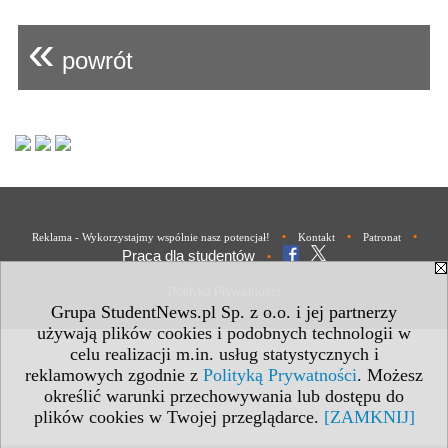
«
powrót
•
•
•
Reklama - Wykorzystajmy wspólnie nasz potencjał!
Kontakt
Patronat
Praca dla studentów
•
Polityka Prywatności
Grupa StudentNews.pl Sp. z o.o. i jej partnerzy
używają plików cookies i podobnych technologii w
celu realizacji m.in. usług statystycznych i
reklamowych zgodnie z
Polityką Prywatności
. Możesz
określić warunki przechowywania lub dostępu do
plików cookies w Twojej przeglądarce.
[ZAMKNIJ]