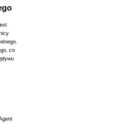
ego
est
nicy
elnego.
go, co
wpływu
Agent