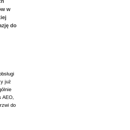
ch
ów w
iej
azję do
obsługi
y już
gólnie
us AEO,
rzwi do