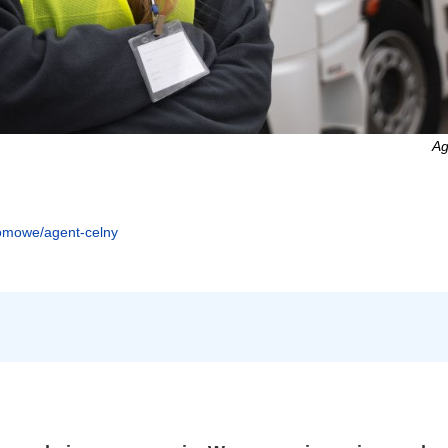
Ag
lomowe/agent-celny