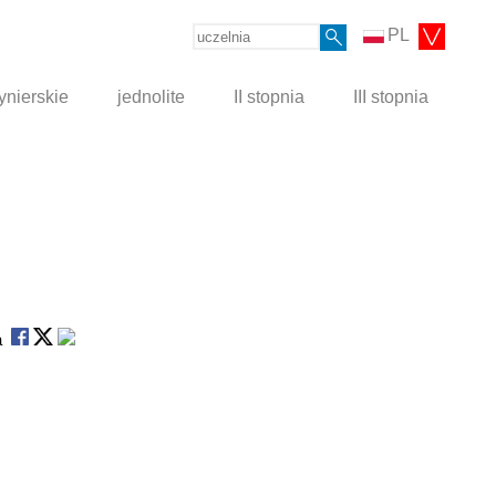
PL
ynierskie
jednolite
II stopnia
III stopnia
na