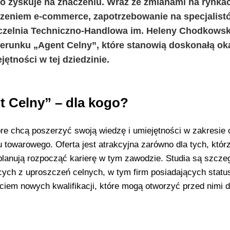
go zyskuje na znaczeniu. Wraz ze zmianami na rynka
eniem e-commerce, zapotrzebowanie na specjalist
. Uczelnia Techniczno-Handlowa im. Heleny Chodkowsk
erunku „Agent Celny”, które stanowią doskonałą ok
jętności w tej dziedzinie.
 Celny” – dla kogo?
re chcą poszerzyć swoją wiedzę i umiejętności w zakresie 
towarowego. Oferta jest atrakcyjna zarówno dla tych, którz
e planują rozpocząć karierę w tym zawodzie. Studia są szcze
cych z uproszczeń celnych, w tym firm posiadających stat
ciem nowych kwalifikacji, które mogą otworzyć przed nimi d