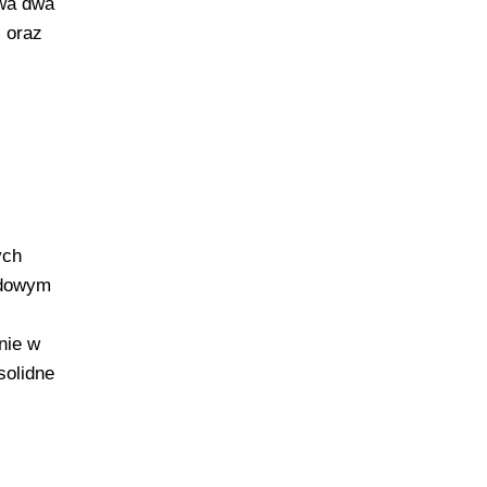
rwa dwa
 oraz
ych
odowym
nie w
solidne