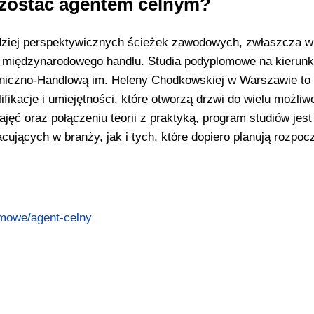
zostać agentem celnym?
rdziej perspektywicznych ścieżek zawodowych, zwłaszcza w
ia międzynarodowego handlu. Studia podyplomowe na kierun
hniczno-Handlową im. Heleny Chodkowskiej w Warszawie to
fikacje i umiejętności, które otworzą drzwi do wielu możliw
jęć oraz połączeniu teorii z praktyką, program studiów jest
ujących w branży, jak i tych, które dopiero planują rozpoc
omowe/agent-celny