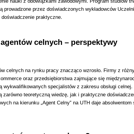
dzenie nauki z obowiązkami zawodowymi. Program studiów t
e są prowadzone przez doświadczonych wykładowców Uczelni
 doświadczenie praktyczne.
 agentów celnych – perspektywy
ów celnych na rynku pracy znacząco wzrosło. Firmy z różn
e-commerce oraz przedsiębiorstwa zajmujące się międzynar
 wykwalifikowanych specjalistów z zakresu obsługi celnej.
ją zarówno teoretyczną wiedzę, jak i praktyczne doświadcze
owych na kierunku „Agent Celny” na UTH daje absolwentom 