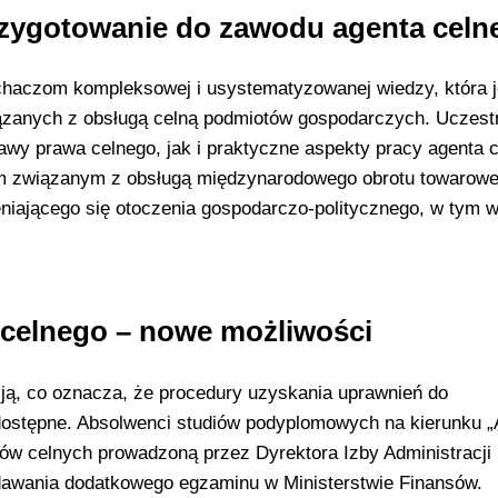
rzygotowanie do zawodu agenta celn
chaczom kompleksowej i usystematyzowanej wiedzy, która j
iązanych z obsługą celną podmiotów gospodarczych. Uczest
wy prawa celnego, jak i praktyczne aspekty pracy agenta c
m związanym z obsługą międzynarodowego obrotu towarowe
niającego się otoczenia gospodarczo-politycznego, w tym 
 celnego – nowe możliwości
cją, co oznacza, że procedury uzyskania uprawnień do
dostępne. Absolwenci studiów podyplomowych na kierunku „
tów celnych prowadzoną przez Dyrektora Izby Administracji
awania dodatkowego egzaminu w Ministerstwie Finansów.