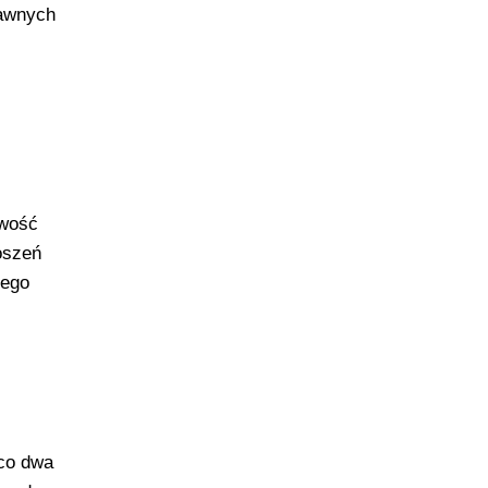
rawnych
iwość
oszeń
tego
 co dwa