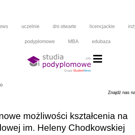
news
uczelnie
dni otwarte
licencjackie
inż
podyplomowe
MBA
edubaza
go
Znajdź nas 
nowe możliwości kształcenia na
lowej im. Heleny Chodkowskiej