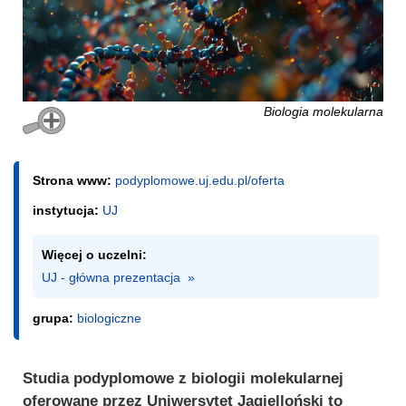
Biologia molekularna
Strona www:
podyplomowe.uj.edu.pl/oferta
instytucja:
UJ
Więcej o uczelni:
UJ - główna prezentacja  »
grupa:
biologiczne
Studia podyplomowe z biologii molekularnej
oferowane przez Uniwersytet Jagielloński to