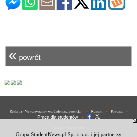
«
powrót
•
•
•
Reklama - Wykorzystajmy wspólnie nasz potencjał!
Kontakt
Patronat
Praca dla studentów
•
Polityka Prywatności
Grupa StudentNews.pl Sp. z o.o. i jej partnerzy