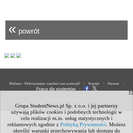
«
powrót
•
•
•
Reklama - Wykorzystajmy wspólnie nasz potencjał!
Kontakt
Patronat
Praca dla studentów
•
Polityka Prywatności
Grupa StudentNews.pl Sp. z o.o. i jej partnerzy
używają plików cookies i podobnych technologii w
celu realizacji m.in. usług statystycznych i
reklamowych zgodnie z
Polityką Prywatności
. Możesz
określić warunki przechowywania lub dostępu do