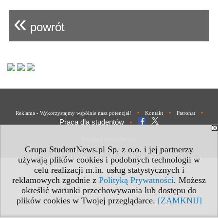
«
powrót
•
•
•
Reklama - Wykorzystajmy wspólnie nasz potencjał!
Kontakt
Patronat
Praca dla studentów
•
Polityka Prywatności
Grupa StudentNews.pl Sp. z o.o. i jej partnerzy
używają plików cookies i podobnych technologii w
celu realizacji m.in. usług statystycznych i
reklamowych zgodnie z
Polityką Prywatności
. Możesz
określić warunki przechowywania lub dostępu do
plików cookies w Twojej przeglądarce.
[ZAMKNIJ]