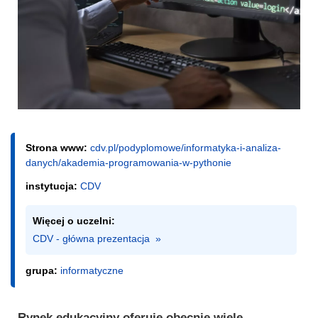
Strona www:
cdv.pl/podyplomowe/informatyka-i-analiza-
danych/akademia-programowania-w-pythonie
instytucja:
CDV
Więcej o uczelni:
CDV - główna prezentacja  »
grupa:
informatyczne
Rynek edukacyjny oferuje obecnie wiele