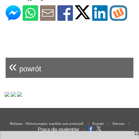
«
powrót
•
•
•
Reklama - Wykorzystajmy wspólnie nasz potencjał!
Kontakt
Patronat
Praca dla studentów
•