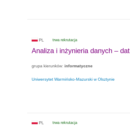
PL
trwa rekrutacja
Analiza i inżynieria danych – da
grupa kierunków:
informatyczne
Uniwersytet Warmińsko-Mazurski w Olsztynie
PL
trwa rekrutacja