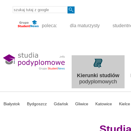
poleca:
dla maturzysty
student
Kierunki studiów
podyplomowych
Białystok
Bydgoszcz
Gdańsk
Gliwice
Katowice
Kielce
Studi