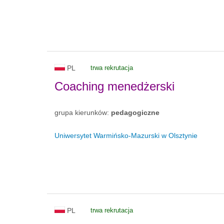
PL
trwa rekrutacja
Coaching menedżerski
grupa kierunków:
pedagogiczne
Uniwersytet Warmińsko-Mazurski w Olsztynie
PL
trwa rekrutacja