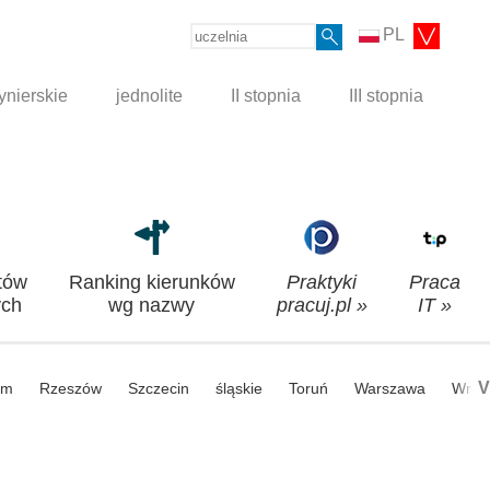
PL
ynierskie
jednolite
II stopnia
III stopnia
tów
Ranking kierunków
Praktyki
Praca
ch
wg nazwy
pracuj.pl »
IT »
V
om
Rzeszów
Szczecin
śląskie
Toruń
Warszawa
Wroc