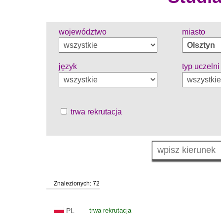
województwo
miasto
język
typ uczelni
trwa rekrutacja
Znalezionych: 72
PL
trwa rekrutacja