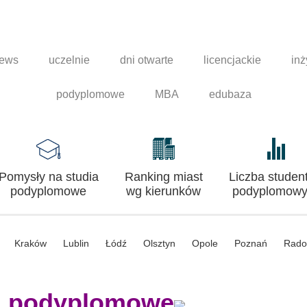
news
uczelnie
dni otwarte
licencjackie
inż
podyplomowe
MBA
edubaza
Pomysły na studia
Ranking miast
Liczba studen
podyplomowe
wg kierunków
podyplomowy
Kraków
Lublin
Łódź
Olsztyn
Opole
Poznań
Rad
a podyplomowe