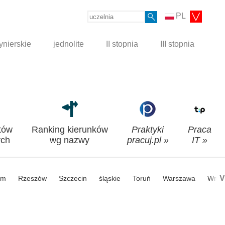
PL
ynierskie
jednolite
II stopnia
III stopnia
tów
Ranking kierunków
Praktyki
Praca
ch
wg nazwy
pracuj.pl »
IT »
V
om
Rzeszów
Szczecin
śląskie
Toruń
Warszawa
Wroc