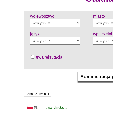
województwo
miasto
język
typ uczelni
trwa rekrutacja
Znalezionych: 41
PL
trwa rekrutacja