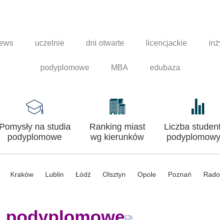
news
uczelnie
dni otwarte
licencjackie
inż
podyplomowe
MBA
edubaza
Pomysły na studia
Ranking miast
Liczba studen
podyplomowe
wg kierunków
podyplomowy
Kraków
Lublin
Łódź
Olsztyn
Opole
Poznań
Rad
a podyplomowe