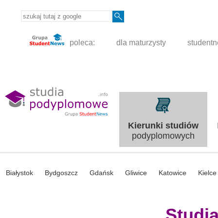
poleca:
dla maturzysty
student
Kierunki studiów
podyplomowych
Białystok
Bydgoszcz
Gdańsk
Gliwice
Katowice
Kielce
Studi