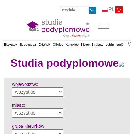
PL
V
Białystok
Bydgoszcz
Gdańsk
Gliwice
Katowice
Kielce
Kraków
Lublin
Łódź
Olsz
Studia podyplomowe
województwo
miasto
grupa kierunków