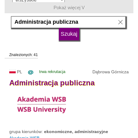
Pokaż więcej V
język
typ uczelni
Znalezionych: 41
status uczelni
trwa rekrutacja
PL
trwa rekrutacja
Dąbrowa Górnicza
Administracja
publiczna
grupa kierunków:
ekonomiczne, administracyjne