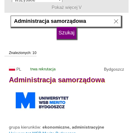
Pokaż więcej V
język
typ uczelni
Znalezionych: 10
status uczelni
trwa rekrutacja
PL
trwa rekrutacja
Bydgoszcz
Administracja
samorządowa
grupa kierunków:
ekonomiczne, administracyjne