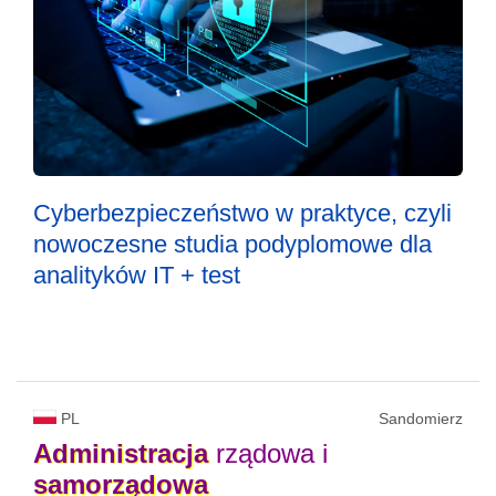
Cyberbezpieczeństwo w praktyce, czyli
nowoczesne studia podyplomowe dla
analityków IT + test
PL
Sandomierz
Administracja
rządowa i
samorządowa