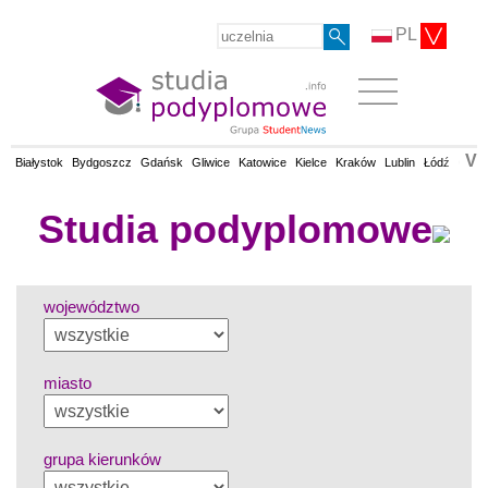
PL
V
Białystok
Bydgoszcz
Gdańsk
Gliwice
Katowice
Kielce
Kraków
Lublin
Łódź
Olsz
Studia podyplomowe
województwo
miasto
grupa kierunków