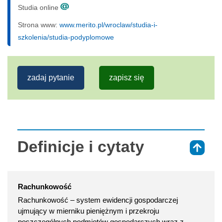
Studia online
Strona www:
www.merito.pl/wroclaw/studia-i-
szkolenia/studia-podyplomowe
zadaj pytanie
zapisz się
Definicje i cytaty
⇑
Rachunkowość
Rachunkowość – system ewidencji gospodarczej
ujmujący w mierniku pieniężnym i przekroju
poszczególnych podmiotów gospodarczych wraz z