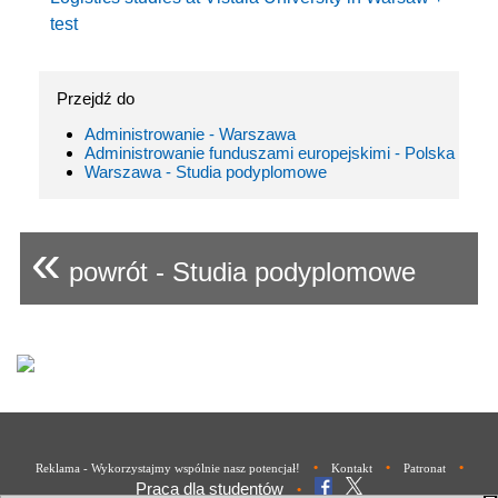
test
Przejdź do
Administrowanie - Warszawa
Administrowanie funduszami europejskimi - Polska
Warszawa - Studia podyplomowe
«
powrót - Studia podyplomowe
•
•
•
Reklama - Wykorzystajmy wspólnie nasz potencjał!
Kontakt
Patronat
Praca dla studentów
•