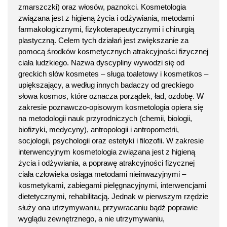
zmarszczki) oraz włosów, paznokci. Kosmetologia
związana jest z higieną życia i odżywiania, metodami
farmakologicznymi, fizykoterapeutycznymi i chirurgią
plastyczną. Celem tych działań jest zwiększanie za
pomocą środków kosmetycznych atrakcyjności fizycznej
ciała ludzkiego. Nazwa dyscypliny wywodzi się od
greckich słów kosmetes – sługa toaletowy i kosmetikos –
upiększający, a według innych badaczy od greckiego
słowa kosmos, które oznacza porządek, ład, ozdobę. W
zakresie poznawczo-opisowym kosmetologia opiera się
na metodologii nauk przyrodniczych (chemii, biologii,
biofizyki, medycyny), antropologii i antropometrii,
socjologii, psychologii oraz estetyki i filozofii. W zakresie
interwencyjnym kosmetologia związana jest z higieną
życia i odżywiania, a poprawę atrakcyjności fizycznej
ciała człowieka osiąga metodami nieinwazyjnymi –
kosmetykami, zabiegami pielęgnacyjnymi, interwencjami
dietetycznymi, rehabilitacją. Jednak w pierwszym rzędzie
służy ona utrzymywaniu, przywracaniu bądź poprawie
wyglądu zewnętrznego, a nie utrzymywaniu,