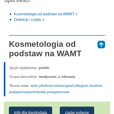
Spis treści
Kosmetologia od podstaw na WAMT »
Definicje i cytaty »
Kosmetologia od
⇑
podstaw na WAMT
Język wykładowy:
polski
Grupa kierunków:
medyczne, o zdrowiu
Strona www:
wsiiz.pl/oferta-edukacyjna/collegium-studiow-
podyplomowych/studia-podyplomowe
info dla kandydata
zadaj pytanie