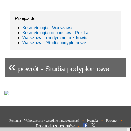
Przejdź do
Kosmetologia - Warszawa
Kosmetologia od podstaw - Polska
Warszawa - medyczne, o zdrowiu
Warszawa - Studia podyplomowe
«
powrót - Studia podyplomowe
•
•
•
Reklama - Wykorzystajmy wspólnie nasz potencjał!
Kontakt
Patronat
Praca dla studentów
•