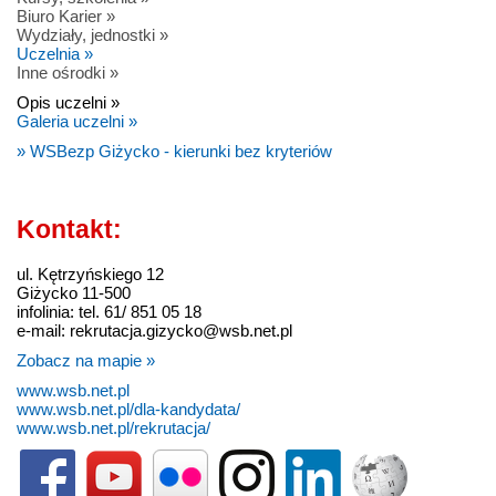
Biuro Karier »
Wydziały, jednostki »
Uczelnia »
Inne ośrodki »
Opis uczelni »
Galeria uczelni »
» WSBezp Giżycko - kierunki bez kryteriów
Kontakt:
ul. Kętrzyńskiego 12
Giżycko 11-500
infolinia: tel. 61/ 851 05 18
e-mail: rekrutacja.gizycko@wsb.net.pl
Zobacz na mapie »
www.wsb.net.pl
www.wsb.net.pl/dla-kandydata/
www.wsb.net.pl/rekrutacja/