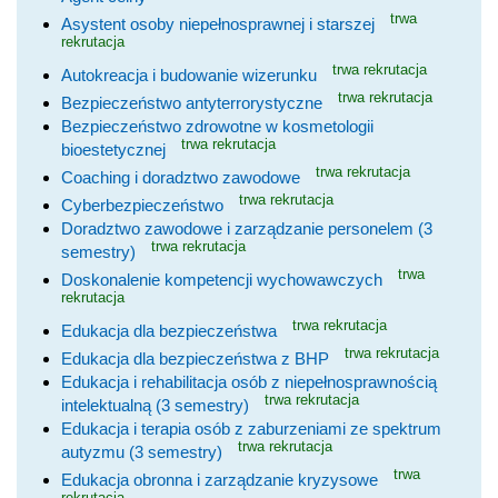
trwa
Asystent osoby niepełnosprawnej i starszej
rekrutacja
trwa rekrutacja
Autokreacja i budowanie wizerunku
trwa rekrutacja
Bezpieczeństwo antyterrorystyczne
Bezpieczeństwo zdrowotne w kosmetologii
trwa rekrutacja
bioestetycznej
trwa rekrutacja
Coaching i doradztwo zawodowe
trwa rekrutacja
Cyberbezpieczeństwo
Doradztwo zawodowe i zarządzanie personelem (3
trwa rekrutacja
semestry)
trwa
Doskonalenie kompetencji wychowawczych
rekrutacja
trwa rekrutacja
Edukacja dla bezpieczeństwa
trwa rekrutacja
Edukacja dla bezpieczeństwa z BHP
Edukacja i rehabilitacja osób z niepełnosprawnością
trwa rekrutacja
intelektualną (3 semestry)
Edukacja i terapia osób z zaburzeniami ze spektrum
trwa rekrutacja
autyzmu (3 semestry)
trwa
Edukacja obronna i zarządzanie kryzysowe
rekrutacja