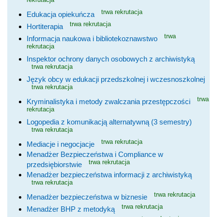
trwa rekrutacja
Edukacja opiekuńcza
trwa rekrutacja
Hortiterapia
trwa
Informacja naukowa i bibliotekoznawstwo
rekrutacja
Inspektor ochrony danych osobowych z archiwistyką
trwa rekrutacja
Język obcy w edukacji przedszkolnej i wczesnoszkolnej
trwa rekrutacja
trwa
Kryminalistyka i metody zwalczania przestępczości
rekrutacja
Logopedia z komunikacją alternatywną (3 semestry)
trwa rekrutacja
trwa rekrutacja
Mediacje i negocjacje
Menadżer Bezpieczeństwa i Compliance w
trwa rekrutacja
przedsiębiorstwie
Menadżer bezpieczeństwa informacji z archiwistyką
trwa rekrutacja
trwa rekrutacja
Menadżer bezpieczeństwa w biznesie
trwa rekrutacja
Menadżer BHP z metodyką