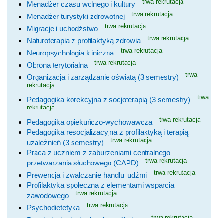
trwa rekrutacja
Menadżer czasu wolnego i kultury
trwa rekrutacja
Menadżer turystyki zdrowotnej
trwa rekrutacja
Migracje i uchodźstwo
trwa rekrutacja
Naturoterapia z profilaktyką zdrowia
trwa rekrutacja
Neuropsychologia kliniczna
trwa rekrutacja
Obrona terytorialna
trwa
Organizacja i zarządzanie oświatą (3 semestry)
rekrutacja
trwa
Pedagogika korekcyjna z socjoterapią (3 semestry)
rekrutacja
trwa rekrutacja
Pedagogika opiekuńczo-wychowawcza
Pedagogika resocjalizacyjna z profilaktyką i terapią
trwa rekrutacja
uzależnień (3 semestry)
Praca z uczniem z zaburzeniami centralnego
trwa rekrutacja
przetwarzania słuchowego (CAPD)
trwa rekrutacja
Prewencja i zwalczanie handlu ludźmi
Profilaktyka społeczna z elementami wsparcia
trwa rekrutacja
zawodowego
trwa rekrutacja
Psychodietetyka
trwa rekrutacja