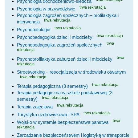
Psychologia dochodzeniowo-śledcza
trwa rekrutacja
Psychologia w przywództwie
Psychologia zagrożeń społecznych – profilaktyka i
trwa rekrutacja
interwencja
trwa rekrutacja
Psychopatologie
trwa rekrutacja
Psychopedagogika dzieci i młodzieży
trwa
Psychopedagogika zagrożeń społecznych
rekrutacja
trwa
Psychoprofilaktyka zaburzeń dzieci i młodzieży
rekrutacja
Streetworking – resocjalizacja w środowisku otwartym
trwa rekrutacja
trwa rekrutacja
Terapia pedagogiczna (3 semestry)
Terapia pedagogiczna w szkole podstawowej (3
trwa rekrutacja
semestry)
trwa rekrutacja
Terapia zajęciowa
trwa rekrutacja
Turystyka uzdrowiskowa i SPA
trwa
Wojsko w systemie bezpieczeństwa państwa
rekrutacja
Zarządzanie bezpieczeństwem i logistyką w transporcie