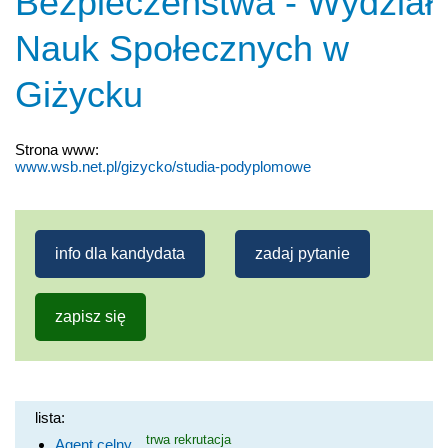
Bezpieczeństwa - Wydział
Nauk Społecznych w
Giżycku
Strona www:
www.wsb.net.pl/gizycko/studia-podyplomowe
info dla kandydata
zadaj pytanie
zapisz się
lista:
trwa rekrutacja
Agent celny