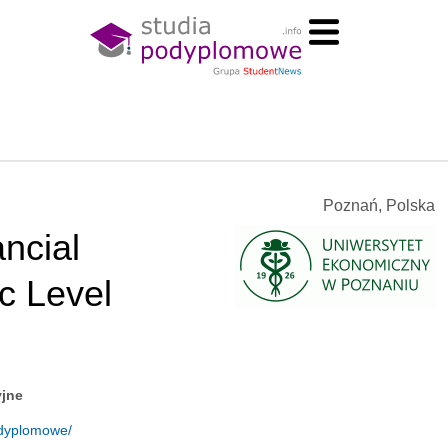
Poznań, Polska
ncial
c Level
yjne
odyplomowe/