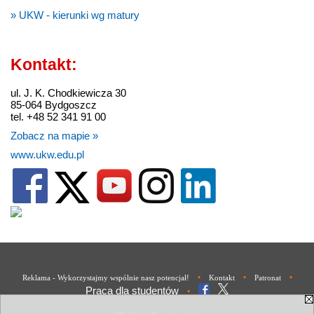
» UKW - kierunki wg matury
Kontakt:
ul. J. K. Chodkiewicza 30
85-064 Bydgoszcz
tel. +48 52 341 91 00
Zobacz na mapie »
www.ukw.edu.pl
•
•
•
Reklama - Wykorzystajmy wspólnie nasz potencjał!
Kontakt
Patronat
Praca dla studentów
•