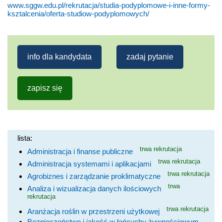
www.sggw.edu.pl/rekrutacja/studia-podyplomowe-i-inne-formy-
ksztalcenia/oferta-studiow-podyplomowych/
info dla kandydata
zadaj pytanie
zapisz się
lista:
trwa rekrutacja
Administracja i finanse publiczne
trwa rekrutacja
Administracja systemami i aplikacjami
trwa rekrutacja
Agrobiznes i zarządzanie proklimatyczne
trwa
Analiza i wizualizacja danych ilościowych
rekrutacja
trwa rekrutacja
Aranżacja roślin w przestrzeni użytkowej
Bezpieczeństwo i jakość w łańcuchu żywnościowym