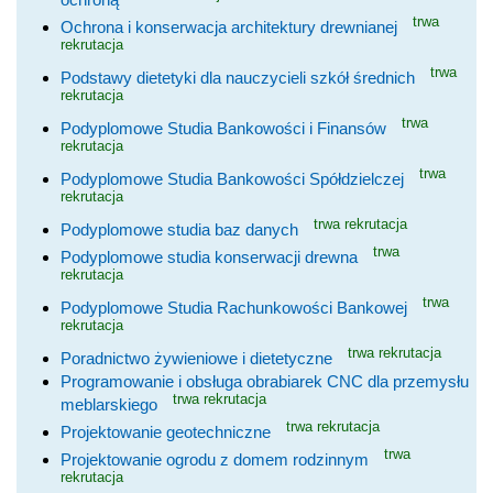
trwa
Ochrona i konserwacja architektury drewnianej
rekrutacja
trwa
Podstawy dietetyki dla nauczycieli szkół średnich
rekrutacja
trwa
Podyplomowe Studia Bankowości i Finansów
rekrutacja
trwa
Podyplomowe Studia Bankowości Spółdzielczej
rekrutacja
trwa rekrutacja
Podyplomowe studia baz danych
trwa
Podyplomowe studia konserwacji drewna
rekrutacja
trwa
Podyplomowe Studia Rachunkowości Bankowej
rekrutacja
trwa rekrutacja
Poradnictwo żywieniowe i dietetyczne
Programowanie i obsługa obrabiarek CNC dla przemysłu
trwa rekrutacja
meblarskiego
trwa rekrutacja
Projektowanie geotechniczne
trwa
Projektowanie ogrodu z domem rodzinnym
rekrutacja