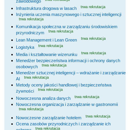
zawodowego
trwa rekrutacja
Infrastruktura drogowa w lasach
Inżynieria uczenia maszynowego i sztucznej inteligencji
trwa rekrutacja
Komunikacja społeczna w zarządzaniu środowiskiem
trwa rekrutacja
przyrodniczym
trwa rekrutacja
Lean Management i Lean Green
trwa rekrutacja
Logistyka
trwa rekrutacja
Media i kształtowanie wizerunku
Menedżer bezpieczeństwa informacji i ochrony danych
trwa rekrutacja
osobowych
Menedżer sztucznej inteligencji – wdrażanie i zarządzanie
trwa rekrutacja
AI
Metody oceny jakości handlowej i bezpieczeństwa
trwa rekrutacja
żywności
trwa rekrutacja
Nowoczesna analiza danych
Nowoczesna organizacja i zarządzanie w gastronomii
trwa rekrutacja
trwa rekrutacja
Nowoczesne zarządzanie hotelem
Ocena zasobów przyrodniczych i zarządzanie ich
trwa rekrutacja
ochroną