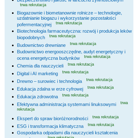
trwa rekrutacja
Biogazownie i biometanownie rolnicze – technologie,
uzdatnianie biogazu i wykorzystanie pozostałości
trwa rekrutacja
pofermentacyjnej
Biotechnologia farmaceutyczna: rozwój i produkcja leków
trwa rekrutacja
biopodobnych
trwa rekrutacja
Budownictwo drewniane
Budownictwo energooszczędne, audyt energetyczny i
trwa rekrutacja
ocena energetyczna budynków
trwa rekrutacja
Chemia dla nauczycieli
trwa rekrutacja
Digital i AI marketing
trwa rekrutacja
Drewno – surowiec i technologia
trwa rekrutacja
Edukacja zdalna w erze cyfrowej
trwa rekrutacja
Edukacja zdrowotna
trwa
Efektywna administracja systemami linuksowymi
rekrutacja
trwa rekrutacja
Ekspert do spraw bioróżnorodności
trwa rekrutacja
ESG i transformacja klimatyczna
Gospodarka odpadami dla nauczycieli kształcenia
trwa rekrutacja