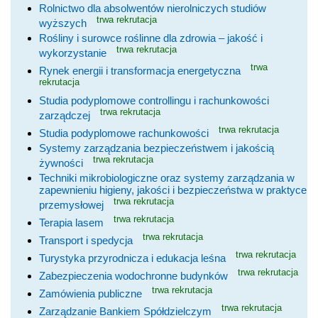
Rolnictwo dla absolwentów nierolniczych studiów
trwa rekrutacja
wyższych
Rośliny i surowce roślinne dla zdrowia – jakość i
trwa rekrutacja
wykorzystanie
trwa
Rynek energii i transformacja energetyczna
rekrutacja
Studia podyplomowe controllingu i rachunkowości
trwa rekrutacja
zarządczej
trwa rekrutacja
Studia podyplomowe rachunkowości
Systemy zarządzania bezpieczeństwem i jakością
trwa rekrutacja
żywności
Techniki mikrobiologiczne oraz systemy zarządzania w
zapewnieniu higieny, jakości i bezpieczeństwa w praktyce
trwa rekrutacja
przemysłowej
trwa rekrutacja
Terapia lasem
trwa rekrutacja
Transport i spedycja
trwa rekrutacja
Turystyka przyrodnicza i edukacja leśna
trwa rekrutacja
Zabezpieczenia wodochronne budynków
trwa rekrutacja
Zamówienia publiczne
trwa rekrutacja
Zarządzanie Bankiem Spółdzielczym