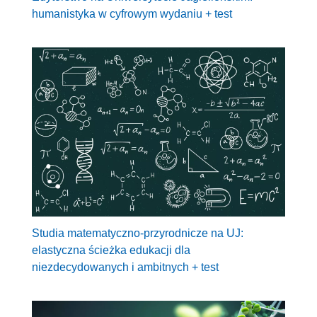
humanistyka w cyfrowym wydaniu + test
Studia matematyczno-przyrodnicze na UJ:
elastyczna ścieżka edukacji dla
niezdecydowanych i ambitnych + test