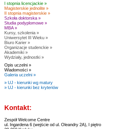
I stopnia licencjackie »
Magisterskie jednolite »
II stopnia magisterskie »
Szkoła doktorska »
Studia podyplomowe »
MBA »
Kursy, szkolenia »
Uniwersytet III Wieku »
Biuro Karier »
Organizacje studenckie »
Akademiki »
Wydziały, jednostki »
Opis uczelni »
Wiadomości »
Galeria uczelni »
» UJ - kierunki wg matury
» UJ - kierunki bez kryteriów
Kontakt:
Zespół Welcome Centre
ul. Ingardena 6 (wejście od ul. Oleandry 2A), I piętro