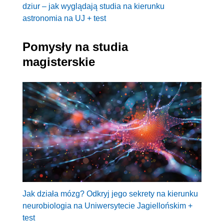
dziur – jak wyglądają studia na kierunku
astronomia na UJ + test
Pomysły na studia
magisterskie
Jak działa mózg? Odkryj jego sekrety na kierunku
neurobiologia na Uniwersytecie Jagiellońskim +
test