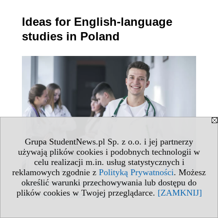
Ideas for English-language
studies in Poland
Grupa StudentNews.pl Sp. z o.o. i jej partnerzy
używają plików cookies i podobnych technologii w
celu realizacji m.in. usług statystycznych i
reklamowych zgodnie z
Polityką Prywatności
. Możesz
określić warunki przechowywania lub dostępu do
Jagiellonian University's English-language path to
plików cookies w Twojej przeglądarce.
[ZAMKNIJ]
becoming a doctor + test