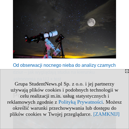
Od obserwacji nocnego nieba do analizy czarnych
dziur – jak wyglądają studia na kierunku
astronomia na UJ + test
Grupa StudentNews.pl Sp. z o.o. i jej partnerzy
używają plików cookies i podobnych technologii w
Pomysły na studia
celu realizacji m.in. usług statystycznych i
reklamowych zgodnie z
Polityką Prywatności
. Możesz
magisterskie
określić warunki przechowywania lub dostępu do
plików cookies w Twojej przeglądarce.
[ZAMKNIJ]