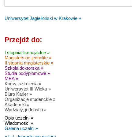
Uniwersytet Jagielloński w Krakowie »
Przejdź do:
I stopnia licencjackie »
Magisterskie jednolite »
II stopnia magisterskie »
Szkoła doktorska »
Studia podyplomowe »
MBA »
Kursy, szkolenia »
Uniwersytet III Wieku »
Biuro Karier »
Organizacje studenckie »
Akademiki »
Wydziały, jednostki »
Opis uczelni »
Wiadomości »
Galeria uczelni »
» UJ - kierunki wg matury