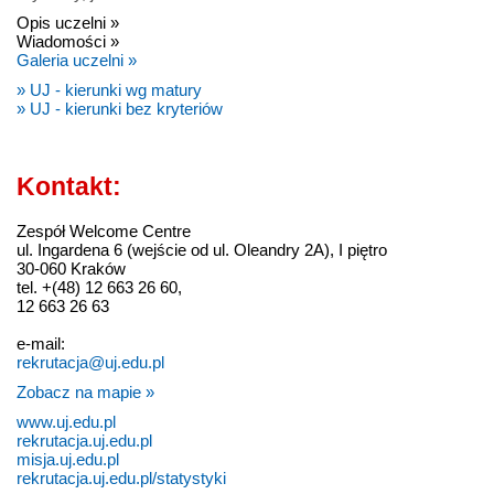
Opis uczelni »
Wiadomości »
Galeria uczelni »
» UJ - kierunki wg matury
» UJ - kierunki bez kryteriów
Kontakt:
Zespół Welcome Centre
ul. Ingardena 6 (wejście od ul. Oleandry 2A), I piętro
30-060 Kraków
tel. +(48) 12 663 26 60,
12 663 26 63
e-mail:
rekrutacja@uj.edu.pl
Zobacz na mapie »
www.uj.edu.pl
rekrutacja.uj.edu.pl
misja.uj.edu.pl
rekrutacja.uj.edu.pl/statystyki