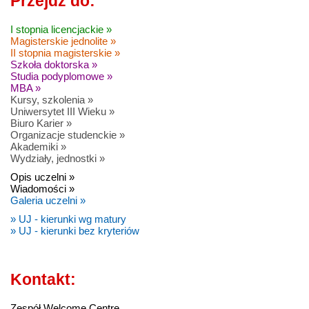
Przejdź do:
I stopnia licencjackie »
Magisterskie jednolite »
II stopnia magisterskie »
Szkoła doktorska »
Studia podyplomowe »
MBA »
Kursy, szkolenia »
Uniwersytet III Wieku »
Biuro Karier »
Organizacje studenckie »
Akademiki »
Wydziały, jednostki »
Opis uczelni »
Wiadomości »
Galeria uczelni »
» UJ - kierunki wg matury
» UJ - kierunki bez kryteriów
Kontakt:
Zespół Welcome Centre