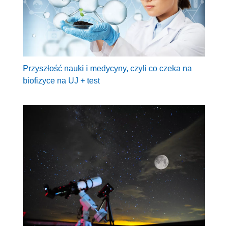
Przyszłość nauki i medycyny, czyli co czeka na
biofizyce na UJ + test