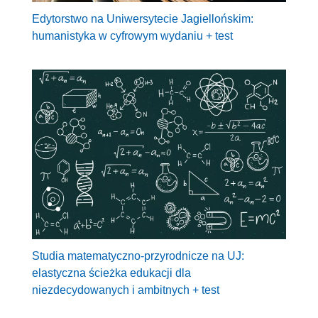
Edytorstwo na Uniwersytecie Jagiellońskim:
humanistyka w cyfrowym wydaniu + test
Studia matematyczno-przyrodnicze na UJ:
elastyczna ścieżka edukacji dla
niezdecydowanych i ambitnych + test