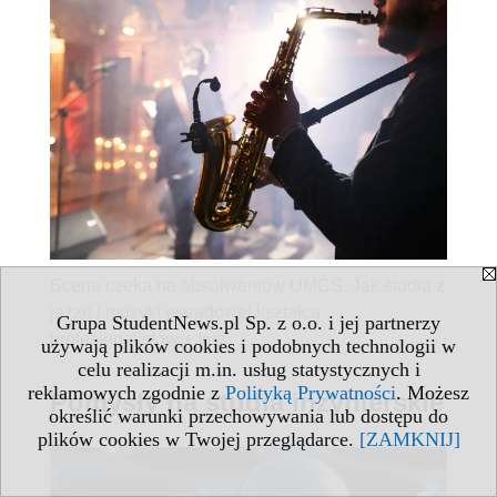
Scena czeka na absolwentów UMCS. Jak studia z
jazzu i muzyki estradowej kształcą
Grupa StudentNews.pl Sp. z o.o. i jej partnerzy
profesjonalistów + test
używają plików cookies i podobnych technologii w
celu realizacji m.in. usług statystycznych i
reklamowych zgodnie z
Polityką Prywatności
. Możesz
Pomysły na studia inżynierskie
określić warunki przechowywania lub dostępu do
plików cookies w Twojej przeglądarce.
[ZAMKNIJ]