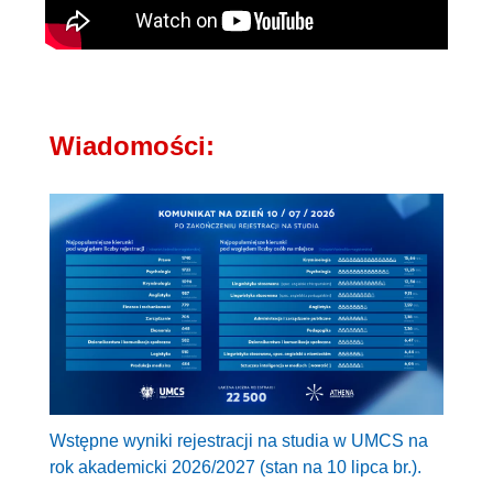
Wiadomości:
Wstępne wyniki rejestracji na studia w UMCS na
rok akademicki 2026/2027 (stan na 10 lipca br.).