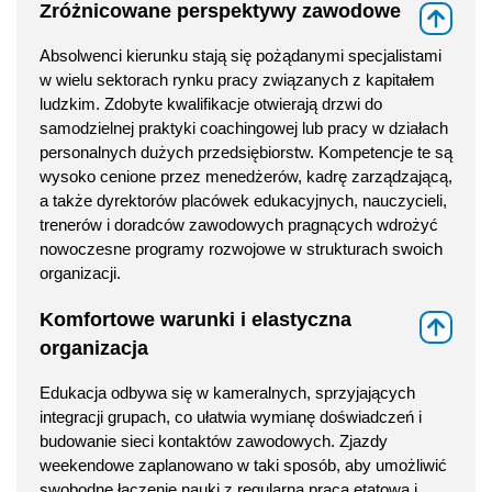
Zróżnicowane perspektywy zawodowe
⇑
Absolwenci kierunku stają się pożądanymi specjalistami
w wielu sektorach rynku pracy związanych z kapitałem
ludzkim. Zdobyte kwalifikacje otwierają drzwi do
samodzielnej praktyki coachingowej lub pracy w działach
personalnych dużych przedsiębiorstw. Kompetencje te są
wysoko cenione przez menedżerów, kadrę zarządzającą,
a także dyrektorów placówek edukacyjnych, nauczycieli,
trenerów i doradców zawodowych pragnących wdrożyć
nowoczesne programy rozwojowe w strukturach swoich
organizacji.
Komfortowe warunki i elastyczna
⇑
organizacja
Edukacja odbywa się w kameralnych, sprzyjających
integracji grupach, co ułatwia wymianę doświadczeń i
budowanie sieci kontaktów zawodowych. Zjazdy
weekendowe zaplanowano w taki sposób, aby umożliwić
swobodne łączenie nauki z regularną pracą etatową i