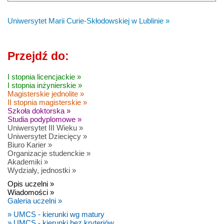
Uniwersytet Marii Curie-Skłodowskiej w Lublinie »
Przejdź do:
I stopnia licencjackie »
I stopnia inżynierskie »
Magisterskie jednolite »
II stopnia magisterskie »
Szkoła doktorska »
Studia podyplomowe »
Uniwersytet III Wieku »
Uniwersytet Dziecięcy »
Biuro Karier »
Organizacje studenckie »
Akademiki »
Wydziały, jednostki »
Opis uczelni »
Wiadomości »
Galeria uczelni »
» UMCS - kierunki wg matury
» UMCS - kierunki bez kryteriów