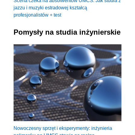
Scena czeka na absolwentów UMCS. Jak studia z
jazzu i muzyki estradowej kształcą
profesjonalistów + test
Pomysły na studia inżynierskie
Nowoczesny sprzęt i eksperymenty: inżynieria