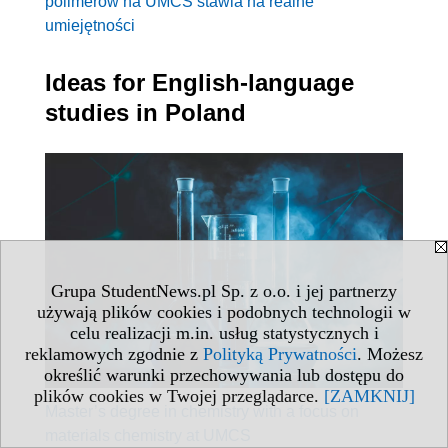
polimerów na UMCS stawia na realne
umiejętności
Ideas for English-language
studies in Poland
Grupa StudentNews.pl Sp. z o.o. i jej partnerzy
używają plików cookies i podobnych technologii w
celu realizacji m.in. usług statystycznych i
reklamowych zgodnie z
Polityką Prywatności
. Możesz
określić warunki przechowywania lub dostępu do
plików cookies w Twojej przeglądarce.
[ZAMKNIJ]
Master’s degree in chemistry with a focus on
materials chemistry at UMCS