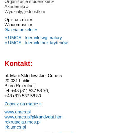
Organizacje studenckie »
Akademiki »
Wydziały, jednostki »
Opis uczelni »
Wiadomości »
Galeria uczelni »
» UMCS - kierunki wg matury
» UMCS - kierunki bez kryteriów
Kontakt:
pl. Marii Skłodowskiej-Curie 5
20-031 Lublin
Biuro Rekrutacji:
tel. +48 (81) 537 58 70,
+48 (81) 537 58 80
Zobacz na mapie »
www.umcs.pl
www.umcs.pl/pl/kandydat.htm
rekrutacja.umcs.pl
irk.umcs.pl