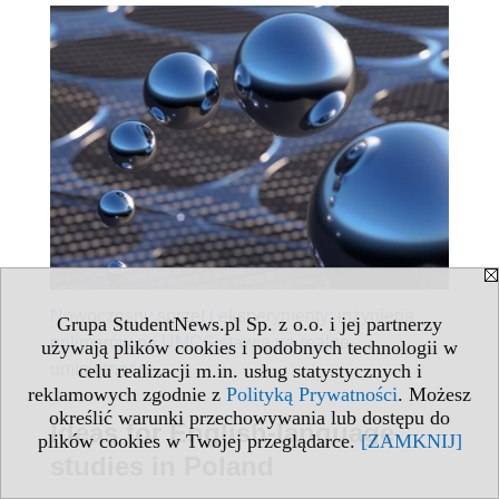
Nowoczesny sprzęt i eksperymenty: inżynieria
Grupa StudentNews.pl Sp. z o.o. i jej partnerzy
polimerów na UMCS stawia na realne
używają plików cookies i podobnych technologii w
celu realizacji m.in. usług statystycznych i
umiejętności
reklamowych zgodnie z
Polityką Prywatności
. Możesz
określić warunki przechowywania lub dostępu do
Ideas for English-language
plików cookies w Twojej przeglądarce.
[ZAMKNIJ]
studies in Poland