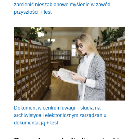
zamienić nieszablonowe myślenie w zawód
przyszłości + test
Dokument w centrum uwagi – studia na
archiwistyce i elektronicznym zarządzaniu
dokumentacją + test