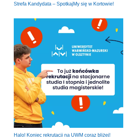
Strefa Kandydata – SpotkajMy się w Kortowie!
Halo! Koniec rekrutacji na UWM coraz bliżej!