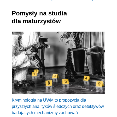
Pomysły na studia
dla maturzystów
Kryminologia na UWM to propozycja dla
przyszłych analityków śledczych oraz detektywów
badających mechanizmy zachowań