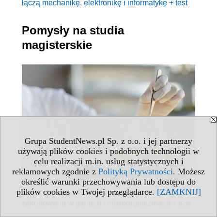
łączą mechanikę, elektronikę i informatykę + test
Pomysły na studia
magisterskie
Grupa StudentNews.pl Sp. z o.o. i jej partnerzy
używają plików cookies i podobnych technologii w
celu realizacji m.in. usług statystycznych i
reklamowych zgodnie z
Polityką Prywatności
. Możesz
określić warunki przechowywania lub dostępu do
plików cookies w Twojej przeglądarce.
[ZAMKNIJ]
Biotechnologia na UWM jak wygląda przyszłość
zakodowana w genach i mikroorganizmach + test