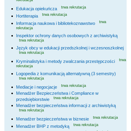
trwa rekrutacja
Edukacja opiekuńcza
trwa rekrutacja
Hortiterapia
trwa
Informacja naukowa i bibliotekoznawstwo
rekrutacja
Inspektor ochrony danych osobowych z archiwistyką
trwa rekrutacja
Język obcy w edukacji przedszkolnej i wczesnoszkolnej
trwa rekrutacja
trwa
Kryminalistyka i metody zwalczania przestępczości
rekrutacja
Logopedia z komunikacją alternatywną (3 semestry)
trwa rekrutacja
trwa rekrutacja
Mediacje i negocjacje
Menadżer Bezpieczeństwa i Compliance w
trwa rekrutacja
przedsiębiorstwie
Menadżer bezpieczeństwa informacji z archiwistyką
trwa rekrutacja
trwa rekrutacja
Menadżer bezpieczeństwa w biznesie
trwa rekrutacja
Menadżer BHP z metodyką