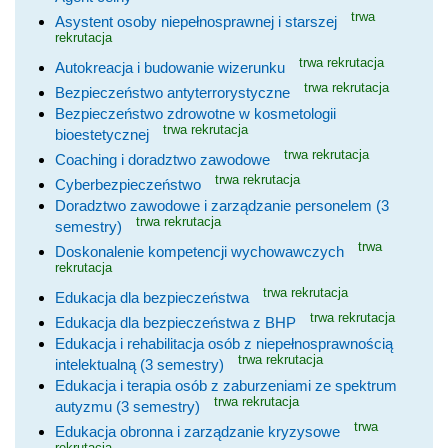
trwa
Asystent osoby niepełnosprawnej i starszej
rekrutacja
trwa rekrutacja
Autokreacja i budowanie wizerunku
trwa rekrutacja
Bezpieczeństwo antyterrorystyczne
Bezpieczeństwo zdrowotne w kosmetologii
trwa rekrutacja
bioestetycznej
trwa rekrutacja
Coaching i doradztwo zawodowe
trwa rekrutacja
Cyberbezpieczeństwo
Doradztwo zawodowe i zarządzanie personelem (3
trwa rekrutacja
semestry)
trwa
Doskonalenie kompetencji wychowawczych
rekrutacja
trwa rekrutacja
Edukacja dla bezpieczeństwa
trwa rekrutacja
Edukacja dla bezpieczeństwa z BHP
Edukacja i rehabilitacja osób z niepełnosprawnością
trwa rekrutacja
intelektualną (3 semestry)
Edukacja i terapia osób z zaburzeniami ze spektrum
trwa rekrutacja
autyzmu (3 semestry)
trwa
Edukacja obronna i zarządzanie kryzysowe
rekrutacja