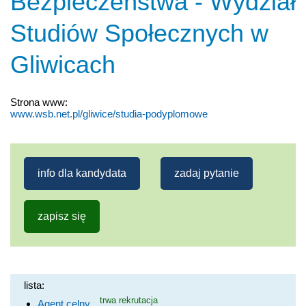
Bezpieczeństwa - Wydział
Studiów Społecznych w
Gliwicach
Strona www:
www.wsb.net.pl/gliwice/studia-podyplomowe
info dla kandydata
zadaj pytanie
zapisz się
lista:
trwa rekrutacja
Agent celny