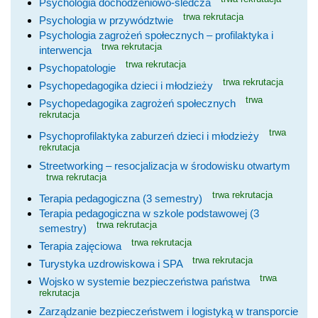
Psychologia dochodzeniowo-śledcza
trwa rekrutacja
Psychologia w przywództwie
Psychologia zagrożeń społecznych – profilaktyka i
trwa rekrutacja
interwencja
trwa rekrutacja
Psychopatologie
trwa rekrutacja
Psychopedagogika dzieci i młodzieży
trwa
Psychopedagogika zagrożeń społecznych
rekrutacja
trwa
Psychoprofilaktyka zaburzeń dzieci i młodzieży
rekrutacja
Streetworking – resocjalizacja w środowisku otwartym
trwa rekrutacja
trwa rekrutacja
Terapia pedagogiczna (3 semestry)
Terapia pedagogiczna w szkole podstawowej (3
trwa rekrutacja
semestry)
trwa rekrutacja
Terapia zajęciowa
trwa rekrutacja
Turystyka uzdrowiskowa i SPA
trwa
Wojsko w systemie bezpieczeństwa państwa
rekrutacja
Zarządzanie bezpieczeństwem i logistyką w transporcie