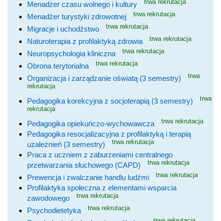
trwa rekrutacja
Menadżer czasu wolnego i kultury
trwa rekrutacja
Menadżer turystyki zdrowotnej
trwa rekrutacja
Migracje i uchodźstwo
trwa rekrutacja
Naturoterapia z profilaktyką zdrowia
trwa rekrutacja
Neuropsychologia kliniczna
trwa rekrutacja
Obrona terytorialna
trwa
Organizacja i zarządzanie oświatą (3 semestry)
rekrutacja
trwa
Pedagogika korekcyjna z socjoterapią (3 semestry)
rekrutacja
trwa rekrutacja
Pedagogika opiekuńczo-wychowawcza
Pedagogika resocjalizacyjna z profilaktyką i terapią
trwa rekrutacja
uzależnień (3 semestry)
Praca z uczniem z zaburzeniami centralnego
trwa rekrutacja
przetwarzania słuchowego (CAPD)
trwa rekrutacja
Prewencja i zwalczanie handlu ludźmi
Profilaktyka społeczna z elementami wsparcia
trwa rekrutacja
zawodowego
trwa rekrutacja
Psychodietetyka
trwa rekrutacja