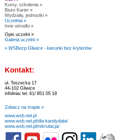
Kursy, szkolenia »
Biuro Karier »
Wydziały, jednostki »
Uczelnia »
Inne ośrodki »
Opis uczelni »
Galeria uczelni »
» WSBezp Gliwice - kierunki bez kryteriów
Kontakt:
ul. Toszecka 17
44-102 Gliwice
infolinia: tel. 61/ 851 05 18
Zobacz na mapie »
www.wsb.net.pl
www.wsb.net.pl/dla-kandydata/
www.wsb.net.pl/rekrutacja/