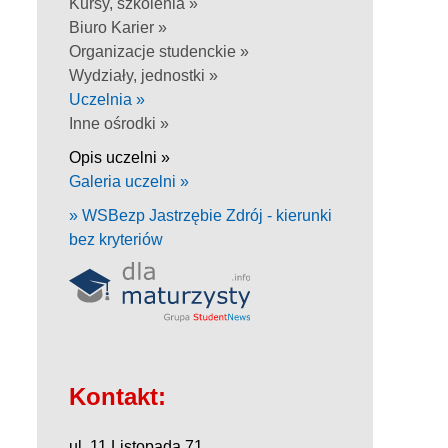
Kursy, szkolenia »
Biuro Karier »
Organizacje studenckie »
Wydziały, jednostki »
Uczelnia »
Inne ośrodki »
Opis uczelni »
Galeria uczelni »
» WSBezp Jastrzębie Zdrój - kierunki
bez kryteriów
Kontakt:
ul. 11 Listopada 71