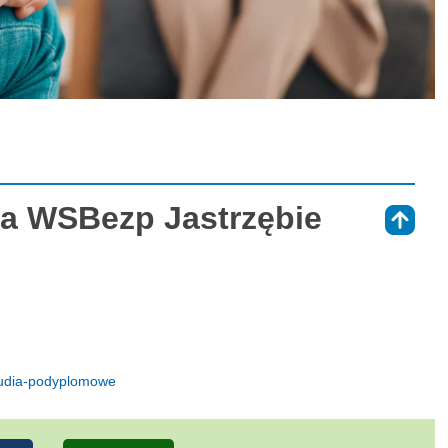
na WSBezp Jastrzębie
⇑
studia-podyplomowe