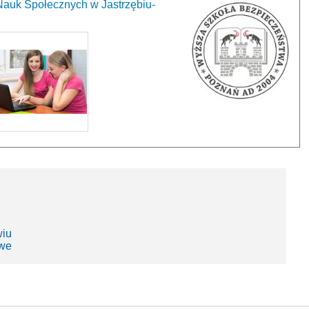
auk Społecznych w Jastrzębiu-
wiu
owe