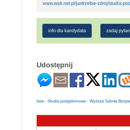
www.wsb.net.pl/jastrzebie-zdroj/studia-p
info dla kandydata
zadaj pytan
Udostępnij
lista - Studia podyplomowe - Wyższa Szkoła Bezpi