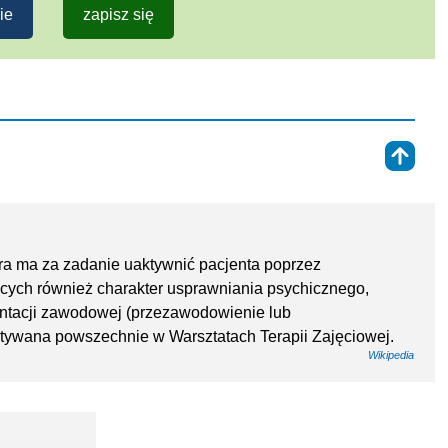
ie
zapisz się
⇑
tóra ma za zadanie uaktywnić pacjenta poprzez
ych również charakter usprawniania psychicznego,
entacji zawodowej (przezawodowienie lub
stywana powszechnie w Warsztatach Terapii Zajęciowej.
Wikipedia