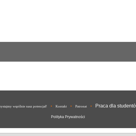
Praca dla student
•
•
•
ystajmy wspólnie nasz potencjał!
Kontakt
Patronat
Polityka Prywatności