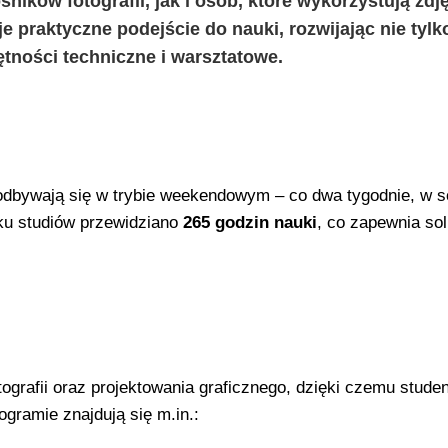
ików fotografii, jak i osób, które wykorzystują zdj
 praktyczne podejście do nauki, rozwijając nie tylk
ętności techniczne i warsztatowe.
 odbywają się w trybie weekendowym – co dwa tygodnie, w s
oku studiów przewidziano
265 godzin nauki
, co zapewnia sol
ografii oraz projektowania graficznego, dzięki czemu studen
gramie znajdują się m.in.: