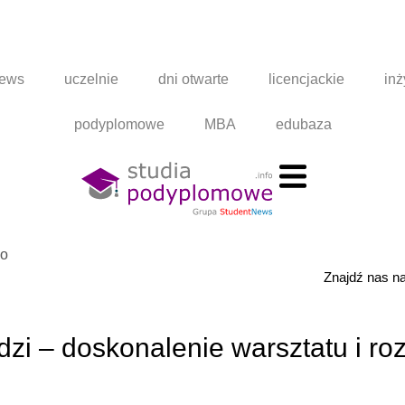
news
uczelnie
dni otwarte
licencjackie
inż
podyplomowe
MBA
edubaza
go
Znajdź nas 
zi – doskonalenie warsztatu i ro