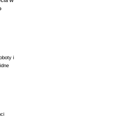
ęcia w
o
oboty i
idne
ci