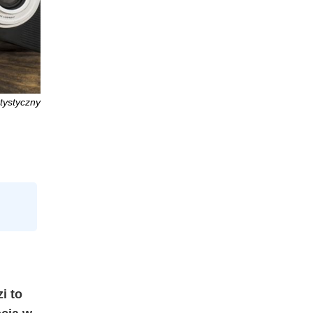
tystyczny
i to