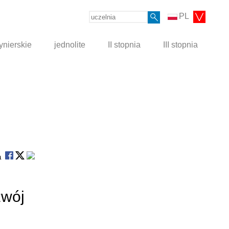
PL
ynierskie
jednolite
II stopnia
III stopnia
na
zwój