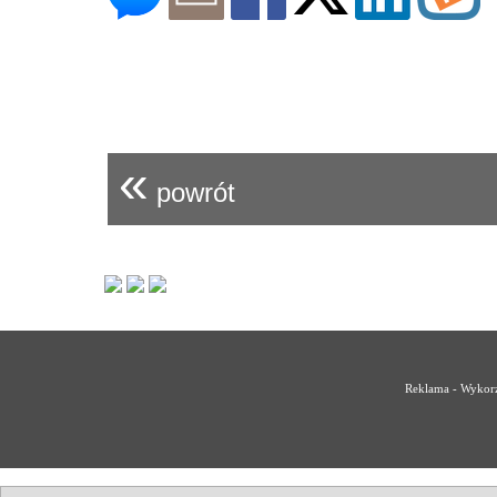
«
powrót
Reklama - Wykorz