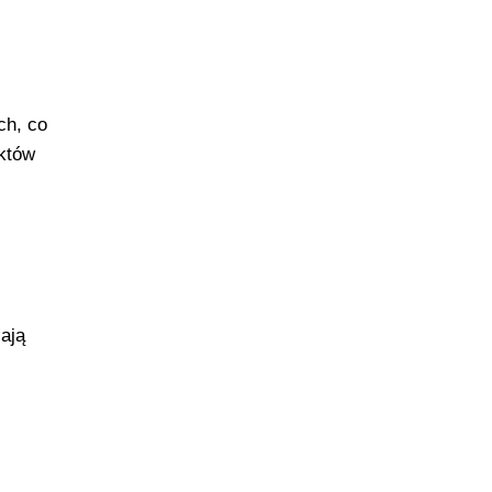
ch, co
ektów
ają