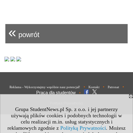
«
powrót
•
•
•
Reklama - Wykorzystajmy wspólnie nasz potencjał!
Kontakt
Patronat
Praca dla studentów
•
Polityka Prywatności
Grupa StudentNews.pl Sp. z o.o. i jej partnerzy
używają plików cookies i podobnych technologii w
celu realizacji m.in. usług statystycznych i
reklamowych zgodnie z
Polityką Prywatności
. Możesz