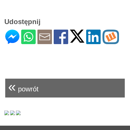
Udostępnij
«
powrót