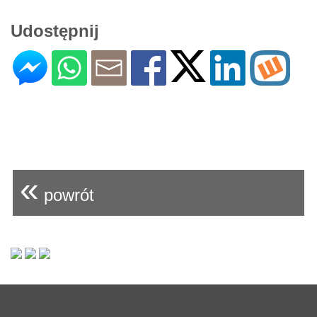
Udostępnij
«
powrót