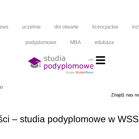
news
uczelnie
dni otwarte
licencjackie
inż
podyplomowe
MBA
edubaza
go
Znajdź nas 
ści – studia podyplomowe w WSS