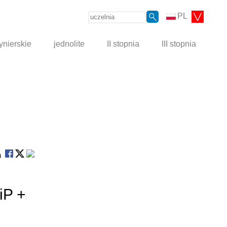
PL
ynierskie
jednolite
II stopnia
III stopnia
na
iP +