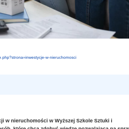
e.php?strona=inwestycje-w-nieruchomosci
ji w nieruchomości w Wyższej Szkole Sztuki i
 osób, które chcą zdobyć wiedzę pozwalającą na spr