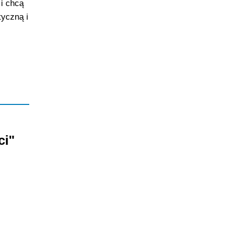
i chcą
yczną i
ci"