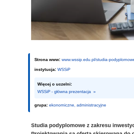
Strona www:
www.wssip.edu.pl/studia-podyplomow
instytucja:
WSSiP
Więcej o uczelni:
WSSiP - główna prezentacja  »
grupa:
ekonomiczne, administracyjne
Studia podyplomowe z zakresu inwestyc
Projektowania są ofertą skierowaną do