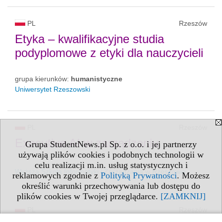
PL
Rzeszów
Etyka – kwalifikacyjne studia
podyplomowe z etyki dla nauczycieli
grupa kierunków:
humanistyczne
Uniwersytet Rzeszowski
PL
Rzeszów
Executive AI w zarządzaniu
Grupa StudentNews.pl Sp. z o.o. i jej partnerzy
używają plików cookies i podobnych technologii w
celu realizacji m.in. usług statystycznych i
Wyższa Szkoła Informatyki i Zarządzania w Rzeszowie
reklamowych zgodnie z
Polityką Prywatności
. Możesz
określić warunki przechowywania lub dostępu do
plików cookies w Twojej przeglądarce.
[ZAMKNIJ]
PL
Rzeszów