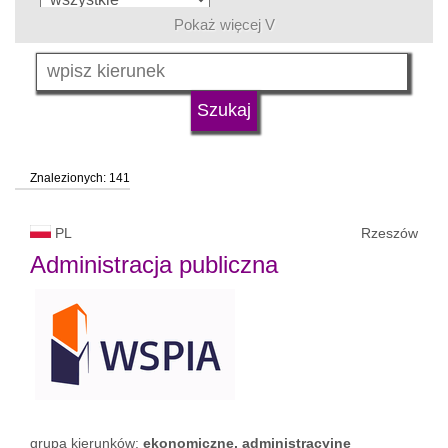
Pokaż więcej V
język
typ uczelni
Znalezionych: 141
status uczelni
trwa rekrutacja
PL
Rzeszów
Administracja publiczna
grupa kierunków:
ekonomiczne, administracyjne