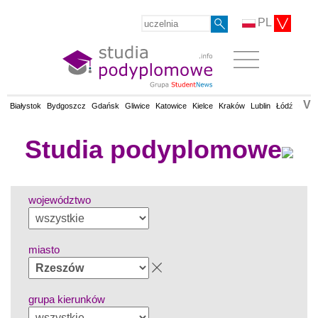
PL
V
Białystok
Bydgoszcz
Gdańsk
Gliwice
Katowice
Kielce
Kraków
Lublin
Łódź
Olsz
Studia podyplomowe
województwo
miasto
grupa kierunków