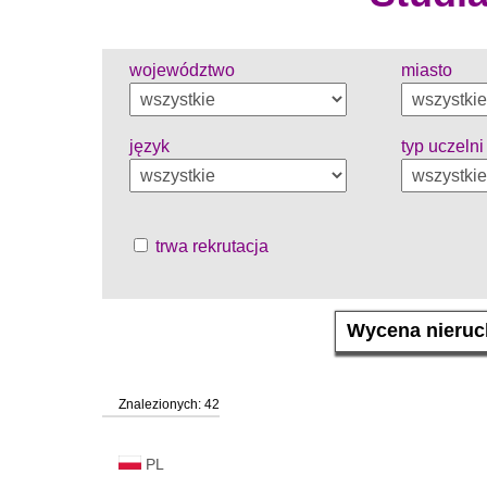
województwo
miasto
język
typ uczelni
trwa rekrutacja
Znalezionych: 42
PL