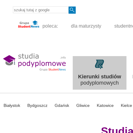
poleca:
dla maturzysty
student
Kierunki studiów
podyplomowych
Białystok
Bydgoszcz
Gdańsk
Gliwice
Katowice
Kielce
Studi