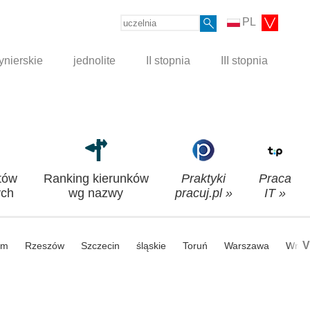
PL
ynierskie
jednolite
II stopnia
III stopnia
tów
Ranking kierunków
Praktyki
Praca
ch
wg nazwy
pracuj.pl »
IT »
V
om
Rzeszów
Szczecin
śląskie
Toruń
Warszawa
Wroc