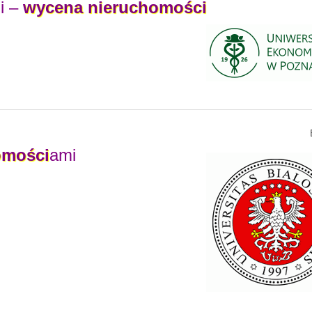
i –
wycena
nieruchomości
omości
ami