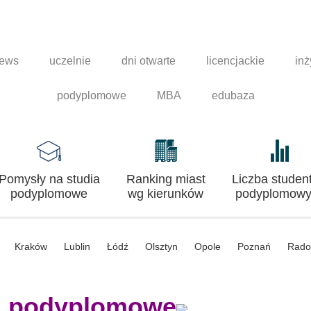
news
uczelnie
dni otwarte
licencjackie
inż
podyplomowe
MBA
edubaza
Pomysły na studia
Ranking miast
Liczba studen
podyplomowe
wg kierunków
podyplomowy
Kraków
Lublin
Łódź
Olsztyn
Opole
Poznań
Rad
a podyplomowe