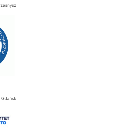
rzasnysz
Gdańsk