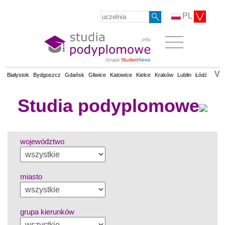
PL
V
Białystok
Bydgoszcz
Gdańsk
Gliwice
Katowice
Kielce
Kraków
Lublin
Łódź
Olsz
Studia podyplomowe
województwo
miasto
grupa kierunków