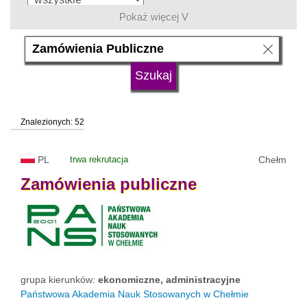
Pokaż więcej V
język
typ uczelni
Znalezionych: 52
status uczelni
trwa rekrutacja
PL
trwa rekrutacja
Chełm
Zamówienia
publiczne
grupa kierunków:
ekonomiczne, administracyjne
Państwowa Akademia Nauk Stosowanych w Chełmie