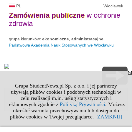
PL
Włocławek
Zamówienia
publiczne
w ochronie
zdrowia
grupa kierunków:
ekonomiczne, administracyjne
Państwowa Akademia Nauk Stosowanych we Włocławku
Grupa StudentNews.pl Sp. z o.o. i jej partnerzy
używają plików cookies i podobnych technologii w
Aktualizacje proszę przesyłać na
celu realizacji m.in. usług statystycznych i
zmiany@studentnews.pl
reklamowych zgodnie z
Polityką Prywatności
. Możesz
określić warunki przechowywania lub dostępu do
plików cookies w Twojej przeglądarce.
[ZAMKNIJ]