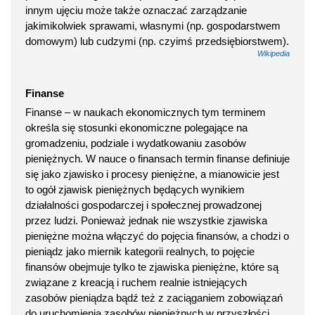
innym ujęciu może także oznaczać zarządzanie
jakimikolwiek sprawami, własnymi (np. gospodarstwem
domowym) lub cudzymi (np. czyimś przedsiębiorstwem).
Wikipedia
Finanse
Finanse – w naukach ekonomicznych tym terminem
określa się stosunki ekonomiczne polegające na
gromadzeniu, podziale i wydatkowaniu zasobów
pieniężnych. W nauce o finansach termin finanse definiuje
się jako zjawisko i procesy pieniężne, a mianowicie jest
to ogół zjawisk pieniężnych będących wynikiem
działalności gospodarczej i społecznej prowadzonej
przez ludzi. Ponieważ jednak nie wszystkie zjawiska
pieniężne można włączyć do pojęcia finansów, a chodzi o
pieniądz jako miernik kategorii realnych, to pojęcie
finansów obejmuje tylko te zjawiska pieniężne, które są
związane z kreacją i ruchem realnie istniejących
zasobów pieniądza bądź też z zaciąganiem zobowiązań
do uruchomienia zasobów pieniężnych w przyszłości.