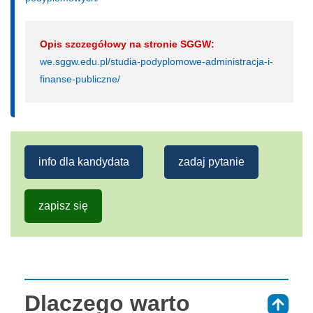
Opis szczegółowy na stronie SGGW:
we.sggw.edu.pl/studia-podyplomowe-administracja-i-
finanse-publiczne/
info dla kandydata
zadaj pytanie
zapisz się
Dlaczego warto
⇑