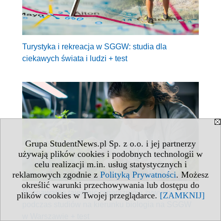
Turystyka i rekreacja w SGGW: studia dla
ciekawych świata i ludzi + test
Grupa StudentNews.pl Sp. z o.o. i jej partnerzy
używają plików cookies i podobnych technologii w
celu realizacji m.in. usług statystycznych i
reklamowych zgodnie z
Polityką Prywatności
. Możesz
określić warunki przechowywania lub dostępu do
Poznawanie tajemnic organizmów żywych
plików cookies w Twojej przeglądarce.
[ZAMKNIJ]
podczas studiów na kierunku biologia na SGGW
w Warszawie + test