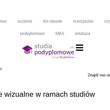
news
uczelnie
dni otwarte
licencjackie
inż
podyplomowe
MBA
edubaza
go
Znajdź nas 
 wizualne w ramach studiów