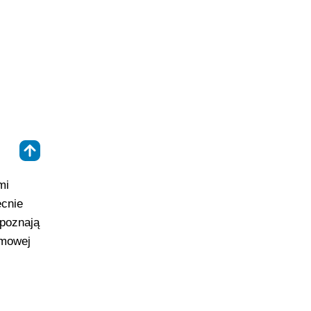
⇑
mi
ecnie
 poznają
amowej