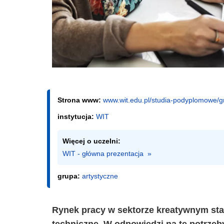
Strona www:
www.wit.edu.pl/studia-podyplomowe/g
instytucja:
WIT
Więcej o uczelni:
WIT - główna prezentacja  »
grupa:
artystyczne
Rynek pracy w sektorze kreatywnym st
techniczne. W odpowiedzi na te potrze