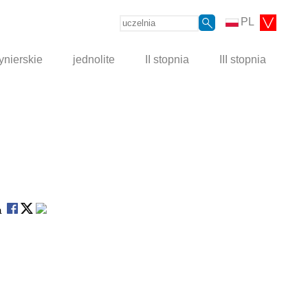
PL
ynierskie
jednolite
II stopnia
III stopnia
na