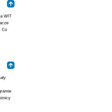
⇑
ia WIT
hacze
. Co
⇑
ały
gramie
stnicy