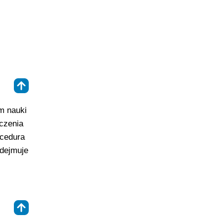
⇑
m nauki
czenia
ocedura
odejmuje
⇑