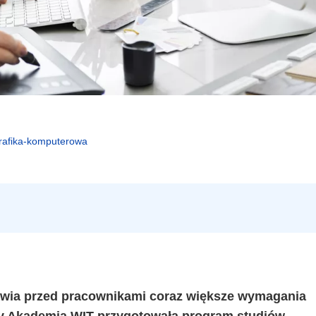
rafika-komputerowa
awia przed pracownikami coraz większe wymagania
by Akademia WIT przygotowała program studiów