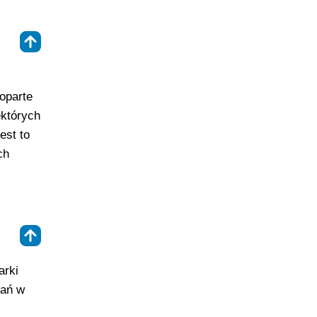
⇑
oparte
ektórych
est to
ch
⇑
arki
dań w