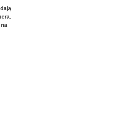
adają
iera.
 na