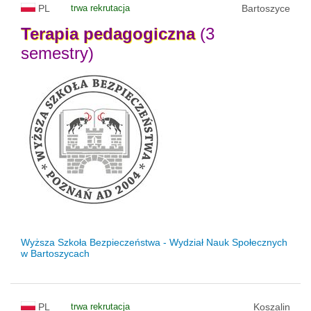
PL
trwa rekrutacja
Bartoszyce
Terapia
pedagogiczna
(3
semestry)
Wyższa Szkoła Bezpieczeństwa - Wydział Nauk Społecznych
w Bartoszycach
PL
trwa rekrutacja
Koszalin