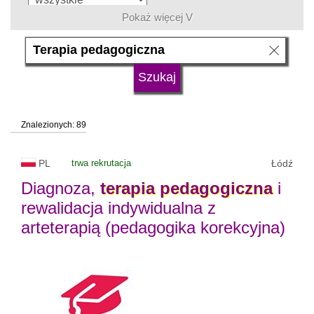
Pokaż więcej V
język
typ uczelni
Znalezionych: 89
status uczelni
trwa rekrutacja
PL
trwa rekrutacja
Łódź
Diagnoza,
terapia
pedagogiczna
i
rewalidacja indywidualna z
arteterapią (pedagogika korekcyjna)