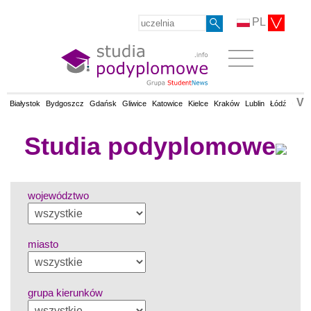
PL
V
Białystok
Bydgoszcz
Gdańsk
Gliwice
Katowice
Kielce
Kraków
Lublin
Łódź
Olsz
Studia podyplomowe
województwo
miasto
grupa kierunków