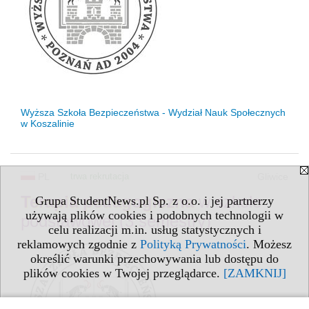
Wyższa Szkoła Bezpieczeństwa - Wydział Nauk Społecznych
w Koszalinie
PL
trwa rekrutacja
Gliwice
Terapia
pedagogiczna
w szkole
Grupa StudentNews.pl Sp. z o.o. i jej partnerzy
używają plików cookies i podobnych technologii w
podstawowej (3 semestry)
celu realizacji m.in. usług statystycznych i
reklamowych zgodnie z
Polityką Prywatności
. Możesz
określić warunki przechowywania lub dostępu do
plików cookies w Twojej przeglądarce.
[ZAMKNIJ]