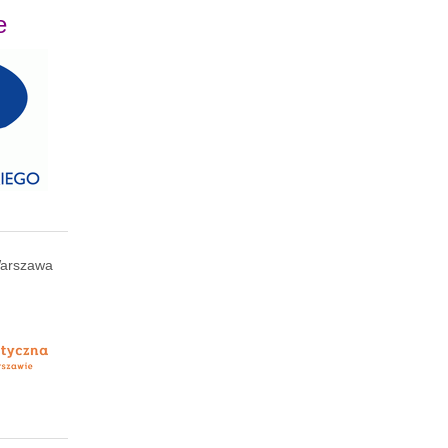
e
arszawa