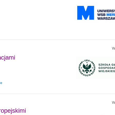
W
acjami
ie
W
opejskimi