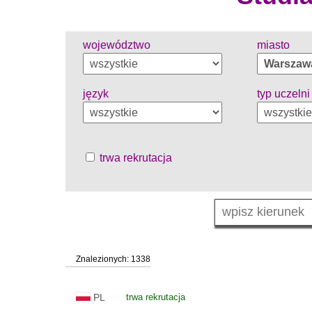
województwo
miasto
język
typ uczelni
trwa rekrutacja
Znalezionych: 1338
PL
trwa rekrutacja