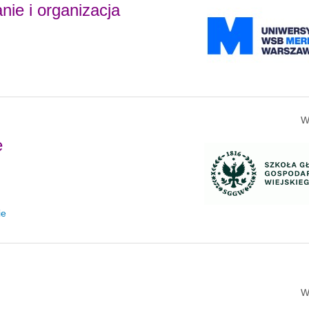
nie i organizacja
W
e
ie
W