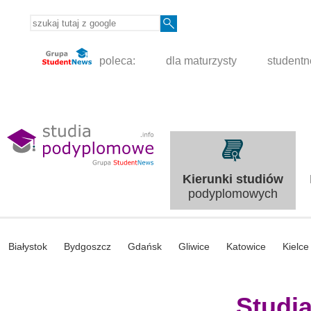
poleca:
dla maturzysty
student
Kierunki studiów
podyplomowych
Białystok
Bydgoszcz
Gdańsk
Gliwice
Katowice
Kielce
Studi