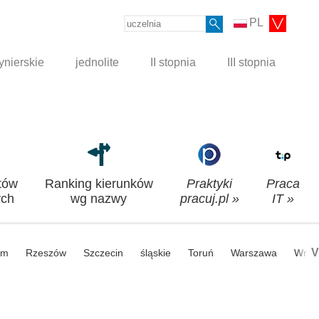
PL
ynierskie
jednolite
II stopnia
III stopnia
tów
Ranking kierunków
Praktyki
Praca
ch
wg nazwy
pracuj.pl »
IT »
V
om
Rzeszów
Szczecin
śląskie
Toruń
Warszawa
Wroc