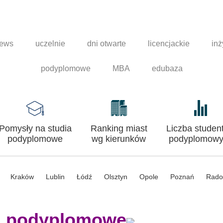
news
uczelnie
dni otwarte
licencjackie
inż
podyplomowe
MBA
edubaza
Pomysły na studia
Ranking miast
Liczba studen
podyplomowe
wg kierunków
podyplomowy
Kraków
Lublin
Łódź
Olsztyn
Opole
Poznań
Rad
a podyplomowe