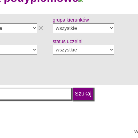
grupa kierunków
status uczelni
W