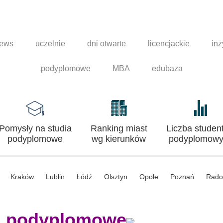
news
uczelnie
dni otwarte
licencjackie
inż
podyplomowe
MBA
edubaza
Pomysły na studia
Ranking miast
Liczba studen
podyplomowe
wg kierunków
podyplomowy
Kraków
Lublin
Łódź
Olsztyn
Opole
Poznań
Rad
a podyplomowe