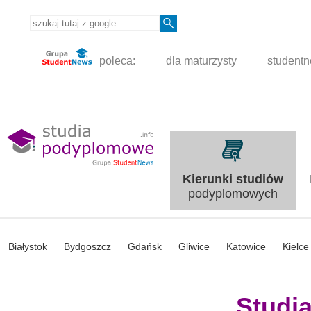
poleca:
dla maturzysty
student
Kierunki studiów
podyplomowych
Białystok
Bydgoszcz
Gdańsk
Gliwice
Katowice
Kielce
Studi