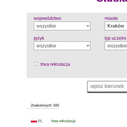
województwo
miasto
język
typ uczelni
trwa rekrutacja
Znalezionych: 565
PL
trwa rekrutacja