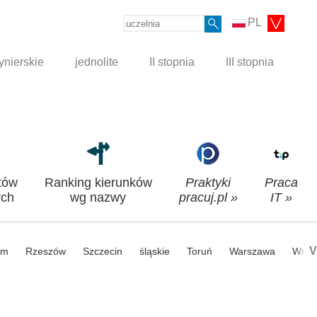
PL
ynierskie
jednolite
II stopnia
III stopnia
tów
Ranking kierunków
Praktyki
Praca
ch
wg nazwy
pracuj.pl »
IT »
V
om
Rzeszów
Szczecin
śląskie
Toruń
Warszawa
Wroc