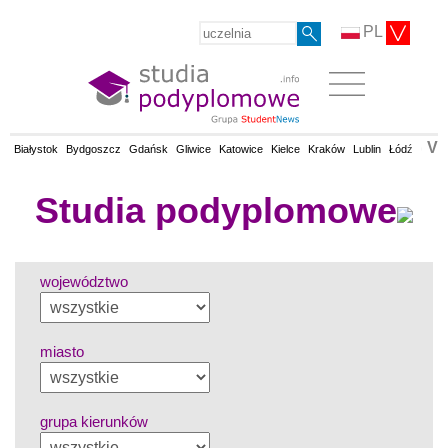
PL
V
Białystok
Bydgoszcz
Gdańsk
Gliwice
Katowice
Kielce
Kraków
Lublin
Łódź
Olsz
Studia podyplomowe
województwo
miasto
grupa kierunków