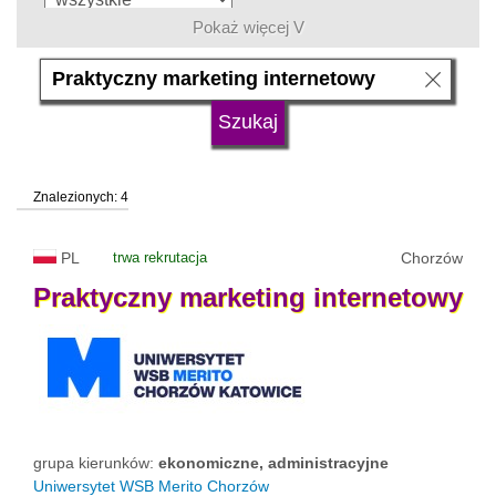
Pokaż więcej V
język
typ uczelni
Znalezionych: 4
status uczelni
trwa rekrutacja
PL
trwa rekrutacja
Chorzów
Praktyczny
marketing
internetowy
grupa kierunków:
ekonomiczne, administracyjne
Uniwersytet WSB Merito Chorzów