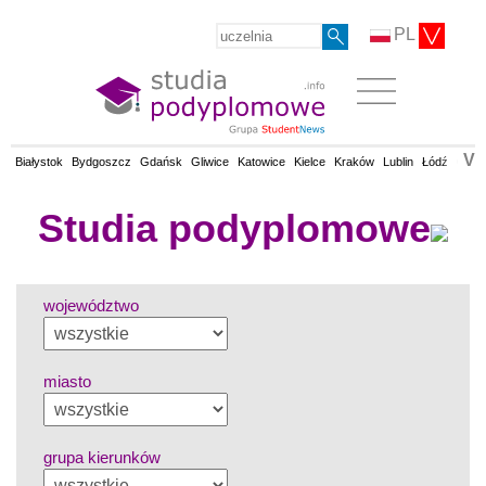
PL
V
Białystok
Bydgoszcz
Gdańsk
Gliwice
Katowice
Kielce
Kraków
Lublin
Łódź
Olsz
Studia podyplomowe
województwo
miasto
grupa kierunków