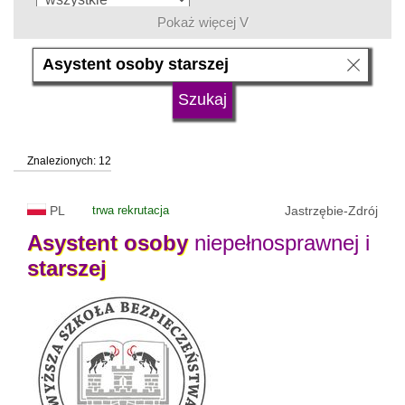
Pokaż więcej V
język
typ uczelni
Znalezionych: 12
status uczelni
trwa rekrutacja
PL
trwa rekrutacja
Jastrzębie-Zdrój
Asystent
osoby
niepełnosprawnej i
starszej