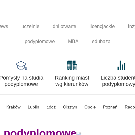
news
uczelnie
dni otwarte
licencjackie
inż
podyplomowe
MBA
edubaza
Pomysły na studia
Ranking miast
Liczba studen
podyplomowe
wg kierunków
podyplomowy
Kraków
Lublin
Łódź
Olsztyn
Opole
Poznań
Rad
a podyplomowe