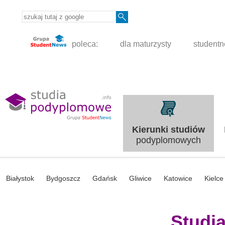
poleca:
dla maturzysty
student
Kierunki studiów
podyplomowych
Białystok
Bydgoszcz
Gdańsk
Gliwice
Katowice
Kielce
Studi