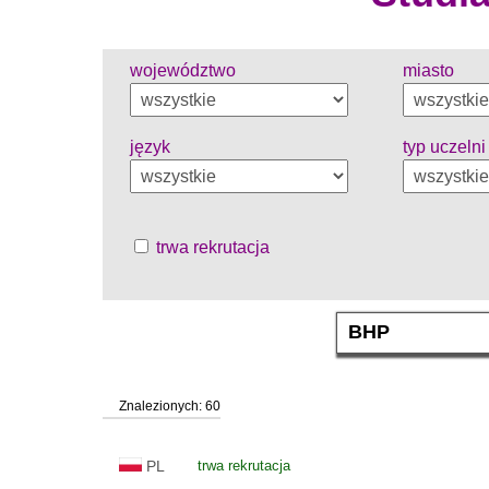
województwo
miasto
język
typ uczelni
trwa rekrutacja
Znalezionych: 60
PL
trwa rekrutacja