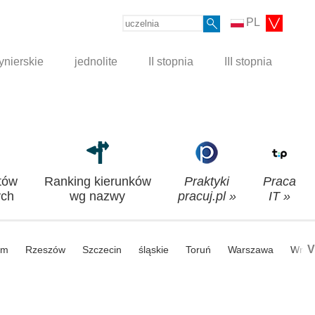
PL
ynierskie
jednolite
II stopnia
III stopnia
tów
Ranking kierunków
Praktyki
Praca
ch
wg nazwy
pracuj.pl »
IT »
V
om
Rzeszów
Szczecin
śląskie
Toruń
Warszawa
Wroc