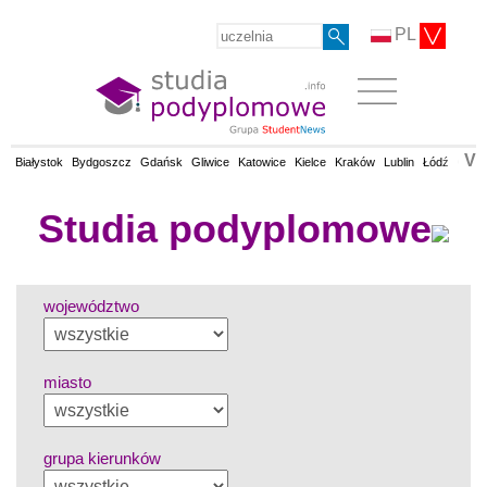
PL
V
Białystok
Bydgoszcz
Gdańsk
Gliwice
Katowice
Kielce
Kraków
Lublin
Łódź
Olsz
Studia podyplomowe
województwo
miasto
grupa kierunków