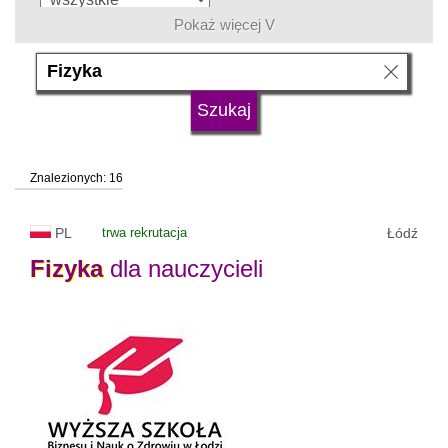
Pokaż więcej V
język
typ uczelni
Znalezionych: 16
status uczelni
trwa rekrutacja
PL
trwa rekrutacja
Łódź
Fizyka
dla nauczycieli