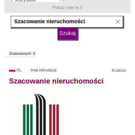
Pokaż więcej V
język
typ uczelni
Znalezionych: 3
status uczelni
trwa rekrutacja
PL
trwa rekrutacja
Kraków
Szacowanie
nieruchomości