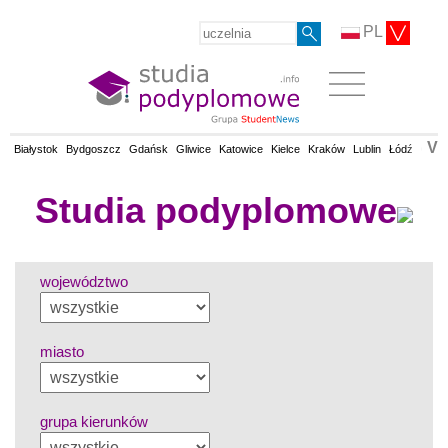
PL
V
Białystok
Bydgoszcz
Gdańsk
Gliwice
Katowice
Kielce
Kraków
Lublin
Łódź
Olsz
Studia podyplomowe
województwo
miasto
grupa kierunków