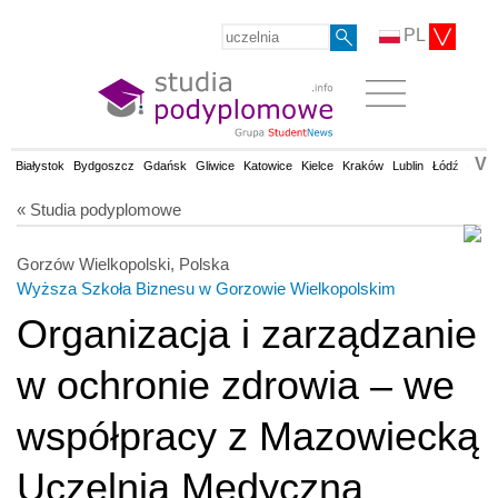
PL
V
Białystok
Bydgoszcz
Gdańsk
Gliwice
Katowice
Kielce
Kraków
Lublin
Łódź
Olsz
« Studia podyplomowe
Gorzów Wielkopolski, Polska
Wyższa Szkoła Biznesu w Gorzowie Wielkopolskim
Organizacja i zarządzanie
w ochronie zdrowia – we
współpracy z Mazowiecką
Uczelnią Medyczną