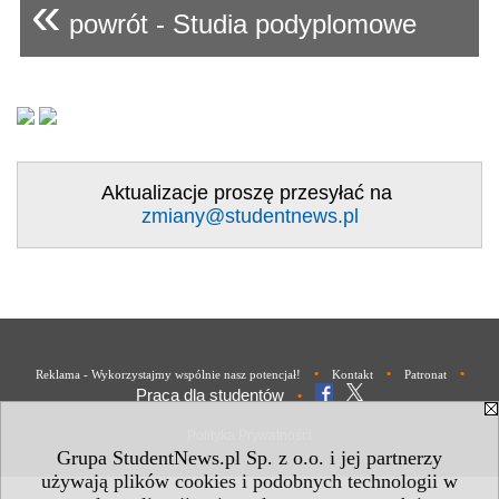
«
powrót - Studia podyplomowe
Aktualizacje proszę przesyłać na
zmiany@studentnews.pl
•
•
•
Reklama - Wykorzystajmy wspólnie nasz potencjał!
Kontakt
Patronat
Praca dla studentów
•
Polityka Prywatności
Grupa StudentNews.pl Sp. z o.o. i jej partnerzy
używają plików cookies i podobnych technologii w