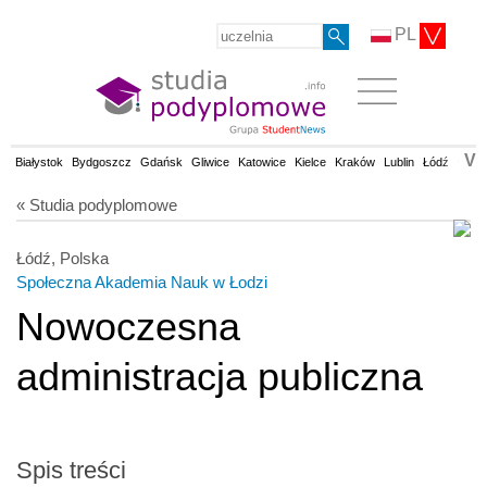
PL
V
Białystok
Bydgoszcz
Gdańsk
Gliwice
Katowice
Kielce
Kraków
Lublin
Łódź
Olsz
« Studia podyplomowe
Łódź, Polska
Społeczna Akademia Nauk w Łodzi
Nowoczesna
administracja publiczna
Spis treści