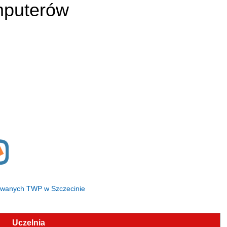
mputerów
sowanych TWP w Szczecinie
Uczelnia