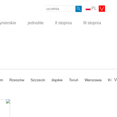
PL
ynierskie
jednolite
II stopnia
III stopnia
V
om
Rzeszów
Szczecin
śląskie
Toruń
Warszawa
Wroc