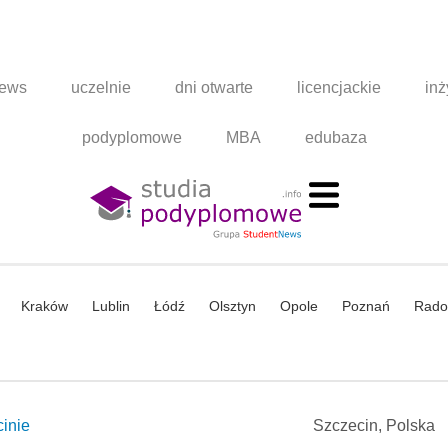
news
uczelnie
dni otwarte
licencjackie
inż
podyplomowe
MBA
edubaza
Kraków
Lublin
Łódź
Olsztyn
Opole
Poznań
Rad
inie
Szczecin, Polska